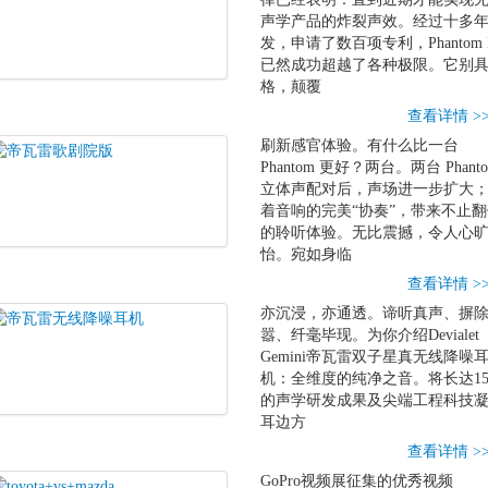
声学产品的炸裂声效。经过十多
发，申请了数百项专利，Phantom 
已然成功超越了各种极限。它别
格，颠覆
查看详情 >
刷新感官体验。有什么比一台
Phantom 更好？两台。两台 Phant
立体声配对后，声场进一步扩大
着音响的完美“协奏”，带来不止翻
的聆听体验。无比震撼，令人心
怡。宛如身临
查看详情 >
亦沉浸，亦通透。谛听真声、摒
嚣、纤毫毕现。为你介绍Devialet
Gemini帝瓦雷双子星真无线降噪
机：全维度的纯净之音。将长达1
的声学研发成果及尖端工程科技
耳边方
查看详情 >
GoPro视频展征集的优秀视频