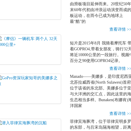
由滑板项目延伸而来。20世纪50
末60年代初由冲浪运动演变而成
板运动，在而今已成为地球上
最“酷”的
查看详情 >
短片是2015年8月 我骑着摩托车 
着GOPRO4,带着女朋友，骑行32
将近10000公里的一段旅行。视频
百分之90使用GOPRO4记录。
查看详情 >
Manado――美娜多，是印度尼西
北苏拉威西省(North Sulawesi)首
位于该省的东北部。美娜多位于
与大洋洲的交汇点，因此这里的
生态相当多样。Bunaken(布娜肯)
洋国家
查看详情 >
菲律宾海豚湾，位于菲律宾明多
的东部，与吕宋岛隔海相望，距