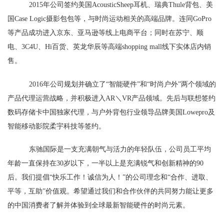
2015
年公司签约美国
AcousticSheep
耳机、瑞典
Thule
背包、美
国
Case Logic
摄影包包等，
与时尚运动相关的高端品牌。连同
GoPro
等产品成功进入京东、亚马逊等线上电商平台；同时在苏宁、顺
电、
3C4U
、
Hi
百货、英龙华辰等高端
shopping mall
线下实体店内销
售。
2016
年公司规划并确立了“智能硬件”和“时尚户外”两个领域的
产品代理运营战略，并积极进入
AR
＼
VR
产品领域。先后与联想签约
数码存储卡中国独家代理，与户外背包行业领导品牌美国
Lowepro
及
智能移动影院柔宇科技等签约。
东驰国际是一支充满朝气与活力的年轻队伍，公司员工平均
年龄一直保持在
30
岁以下，一半以上是充满锐气和创新精神的
90
后。我们提倡“快乐工作！诚信为人！
”的公司理念和“合作、进取、
平等，互助”价值观。希望通过我们和合作伙伴的共同努力能让更多
的中国消费者了解并体验到全球最新智能硬件的时尚元素。