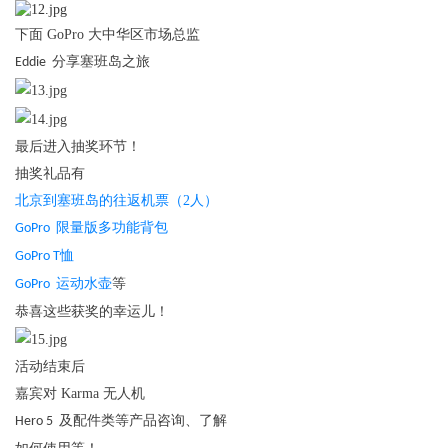
下面
GoPro 大中华区
市场总监
分享塞班岛之旅
Eddie
最后进入抽奖环节！
抽奖礼品有
北京到塞班岛的往返机票（2人）
限量版多功能背包
GoPro
恤
GoPro T
运动水壶
等
GoPro
恭喜这些获奖的幸运儿！
活动结束后
嘉宾对
Karma
无人机
及配件类等产品咨询、了解
Hero 5