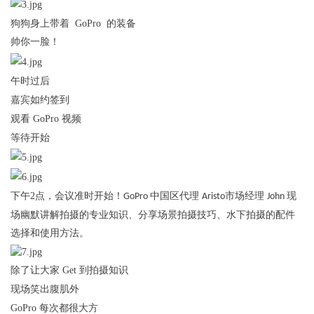
狗狗身上带着
GoPro 的装备
帅你一脸！
午时过后
嘉宾如约签到
观看
GoPro
视频
等待开始
下午
2
点，会议准时开始！
中国区代理
市场经理
现
GoPro
Aristo
John
场幽默讲解拍摄的专业知识、分享场景拍摄技巧、水下拍摄的配件
选择和使用方法。
除了让大家
Get
到拍摄知识
现场笑出腹肌外
GoPro
每次都很大方