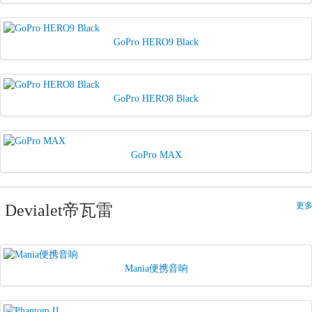
GoPro HERO9 Black
GoPro HERO8 Black
GoPro MAX
更多
Devialet帝瓦雷
Mania便携音响