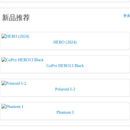
更多
新品推荐
HERO (2024)
GoPro HERO13 Black
Polaroid I-2
Phantom I